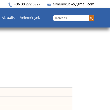
+36 30 272 5927
elmenykucko@gmail.com
Aktuális
Vélemények