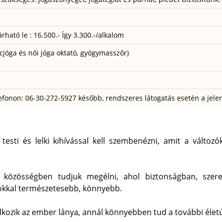
árható le : 16.500.- Így 3.300.-/alkalom
cjóga és női jóga oktató, gyógymasszőr)
elefonon: 06-30-272-5927 később, rendszeres látogatás esetén a jele
esti és lelki kihívással kell szembenézni, amit a változ
közösségben tudjuk megélni, ahol biztonságban, szere
sokkal természetesebb, könnyebb.
lálkozik az ember lánya, annál könnyebben tud a további él