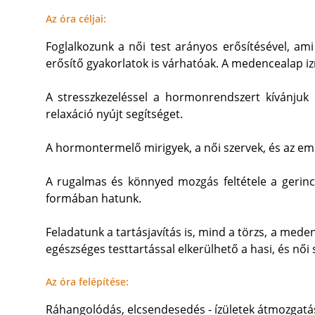
Az óra céljai:
Foglalkozunk a női test arányos erősítésével, ami
erősítő gyakorlatok is várhatóak. A medencealap iz
A stresszkezeléssel a hormonrendszert kívánjuk 
relaxáció nyújt segítséget.
A hormontermelő mirigyek, a női szervek, és az em
A rugalmas és könnyed mozgás feltétele a gerinc 
formában hatunk.
Feladatunk a tartásjavítás is, mind a törzs, a meden
egészséges testtartással elkerülhető a hasi, és női 
Az óra felépítése:
Ráhangolódás, elcsendesedés - ízületek átmozgatása