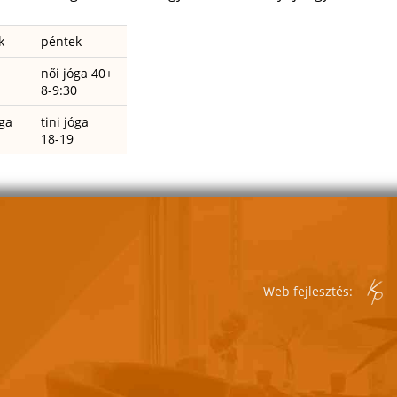
k
péntek
női jóga 40+
8-9:30
ga
tini jóga
18-19
Web fejlesztés: