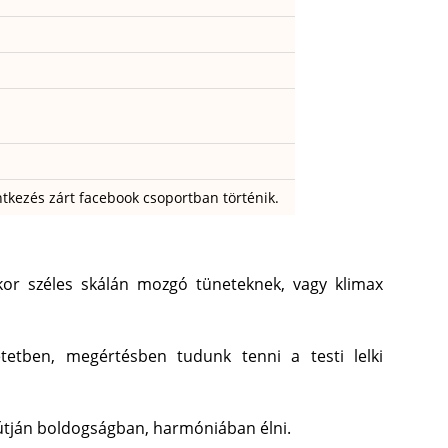
ntkezés zárt facebook csoportban történik.
ókor széles skálán mozgó tüneteknek, vagy klimax
tetben, megértésben tudunk tenni a testi lelki
etútján boldogságban, harmóniában élni.