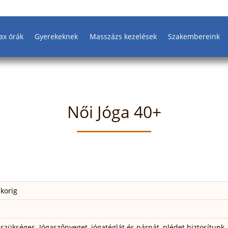
ax órák
Gyerekeknek
Masszázs kezelések
Szakembereink
Női Jóga 40+
 korig
szükséges. Jógaszőnyeget, jógatéglát és párnát, plédet biztosítunk.