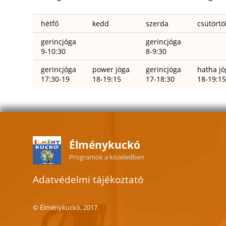
hétfő
kedd
szerda
csütörtö
gerincjóga
gerincjóga
9-10:30
8-9:30
gerincjóga
power jóga
gerincjóga
hatha jó
17:30-19
18-19:15
17-18:30
18-19:15
Élménykuckó
Programok a közeledben
Adatvédelmi tájékoztató
© Élménykuckó, 2017.