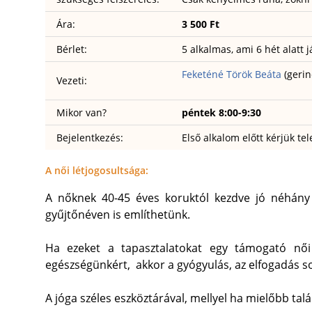
Ára:
3 500 Ft
Bérlet:
5 alkalmas, ami 6 hét alatt j
Feketéné Török Beáta
(gerin
Vezeti:
Mikor van?
péntek 8:00-9:30
Bejelentkezés:
Első alkalom előtt kérjük t
A női létjogosultsága:
A nőknek 40-45 éves koruktól kezdve jó néhány t
gyűjtőnéven is említhetünk.
Ha ezeket a tapasztalatokat egy támogató női 
egészségünkért, akkor a gyógyulás, az elfogadás 
A jóga széles eszköztárával, mellyel ha mielőbb ta