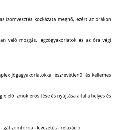
s, az izomvesztés kockázata megnő, ezért az órákon
ban való mozgás, légzőgyakorlatok és az óra végi
plex jógagyakorlatokkal észrevétlenül és kellemes
gfelelő izmok erősítése és nyújtása által a helyes és
.
 gátizomtorna - levezetés - relaxáció