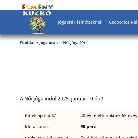
Jógaórák felnőtteknek
Csoportos Rel
Főoldal
>
Jóga órák
>
Női Jóga 40+
Kapcsolat
A Női jóga indul 2025. január 10-én !
Kinek ajánljuk?
40 év feletti nőknek 65 éves
Időtartama:
90 perc
szükséges felszerelés:
Csak kényelmes ruha, zokni 