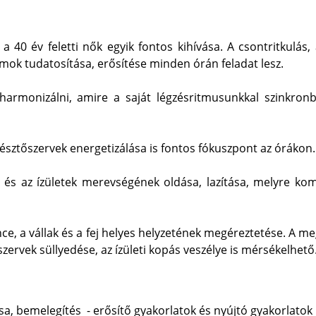
 a 40 év feletti nők egyik fontos kihívása. A csontritkulá
mok tudatosítása, erősítése minden órán feladat lesz.
harmonizálni, amire a saját légzésritmusunkkal szinkron
észtőszervek energetizálása is fontos fókuszpont az órákon.
és az ízületek merevségének oldása, lazítása, melyre kom
ce, a vállak és a fej helyes helyzetének megéreztetése. A me
szervek süllyedése, az ízületi kopás veszélye is mérsékelhető
, bemelegítés - erősítő gyakorlatok és nyújtó gyakorlatok -