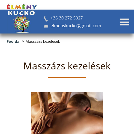
+36 30 272 5927
elmenykucko@gmail.com
Főoldal
>
Masszázs kezelések
Jógaórák felnőtteknek
Masszázs kezelések
Hatha jóga
Power jóga
Yin jóga
Gerincjóga
Női jóga 40+
Csoportos Relax órák
Hangfürdő, hangtál