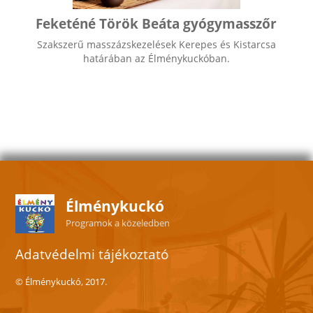
Vélemények
Feketéné Török Beáta gyógymasszőr
Kapcsolat
Szakszerű masszázskezelések Kerepes és Kistarcsa
határában az Élménykuckóban.
Élménykuckó
Programok a közeledben
Adatvédelmi tájékoztató
© Élménykuckó, 2017.